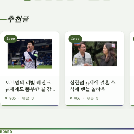
추천글
free
free
토트넘의 리빙 레전드
심현섭 54세에 결혼 소
36세에도 풍부한 골 감
식에 팬들 놀라움
각 보여줘
♥ 906 · 댓글 3
♥ 906 · 댓글 3
BOARD