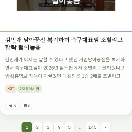
김민재 남아공전 복기하며 축구대표팀 조별리그
탈락 털어놓음
김민재가 이제는 말할 수 있다고 했던 거임남아공전을 복기하
면서 축구대표팀이 2026년 월드컵에서 조별리그 탈락했다고
밝힘홍명보 감독이 이끌었던 대표팀은 1승 2패로 조별리그를
떠나게 됐음이건 꽤 큰 충격이었을 듯김민재도 그 경기를 회상
HOT
#자유게시판
하면서 속상한 마음을 드러낸 듯원래…
5
0
1
2
3
4
5
…
145
›