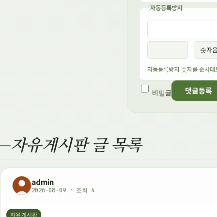
자동등록방지
이름
비밀번호
필수
필수
숫자
자동등록방지 숫자를 순서대
댓글등록
비밀글
자유게시판 글 목록
admin
2026-08-09 · 조회 4
자유게시판