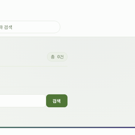
총 0건
검색