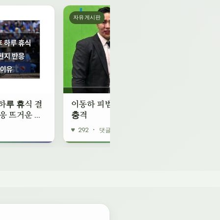
자유게시판
하루 휴식 결
이동하 피범벅 사진 공개에
반응 뜨거운 이
충격
♥ 292 · 댓글 1