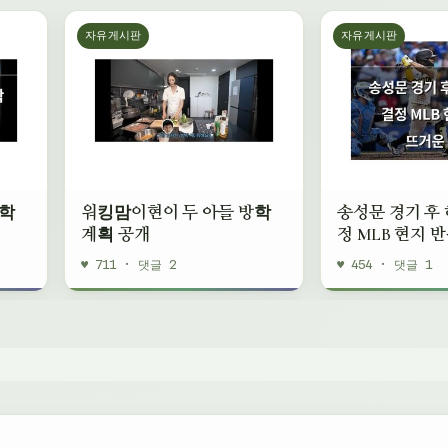
자유게시판
자유게시판
방학
워킹맘이현이 두 아들 방학
송성문 경기 후 
계획 공개
정 MLB 현지 
유
♥ 711 · 댓글 2
♥ 454 · 댓글 1