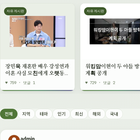
자유게시판
자유게시판
장민욱 재혼한 배우 강성연과
워킹맘이현이 두 아들 
이혼 사실 모친에게 오랫동안
계획 공개
숨겼다
♥ 759 · 댓글 1
♥ 729 · 댓글 2
전체
지역
테마
인기
최신
해외
국내
admin