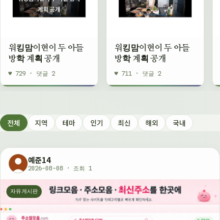
워킹맘이현이 두 아들
워킹맘이현이 두 아들
방학 계획 공개
방학 계획 공개
♥ 729 · 댓글 2
♥ 711 · 댓글 2
전체
지역
테마
인기
최신
해외
국내
예준14
2026-08-08 · 조회 1
자유게시판